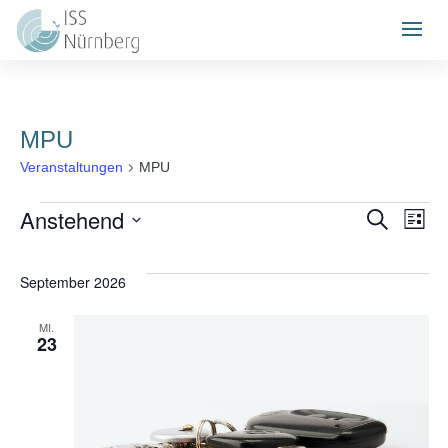
MPU
Veranstaltungen
MPU
Veranstaltungen
Ver
V
Anstehend
Suche
Liste
Datum
A
Suc
wählen.
September 2026
N
und
MI.
23
Ans
Nav